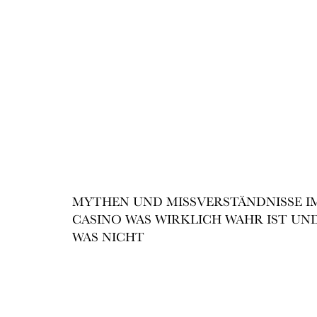
MYTHEN UND MISSVERSTÄNDNISSE I
CASINO WAS WIRKLICH WAHR IST UN
WAS NICHT