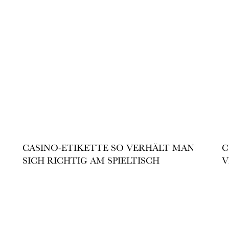
CASINO-ETIKETTE SO VERHÄLT MAN
C
SICH RICHTIG AM SPIELTISCH
V