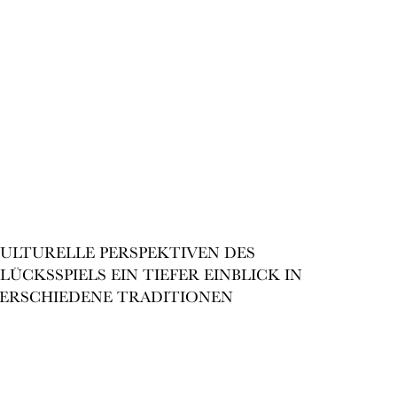
ULTURELLE PERSPEKTIVEN DES
LÜCKSSPIELS EIN TIEFER EINBLICK IN
ERSCHIEDENE TRADITIONEN