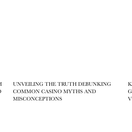
M
UNVEILING THE TRUTH DEBUNKING
K
D
COMMON CASINO MYTHS AND
G
MISCONCEPTIONS
V