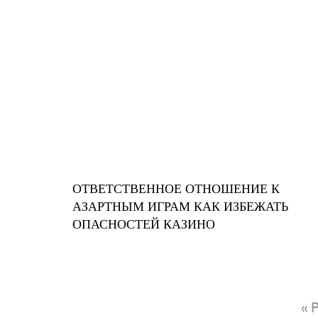
ОТВЕТСТВЕННОЕ ОТНОШЕНИЕ К
АЗАРТНЫМ ИГРАМ КАК ИЗБЕЖАТЬ
ОПАСНОСТЕЙ КАЗИНО
« 