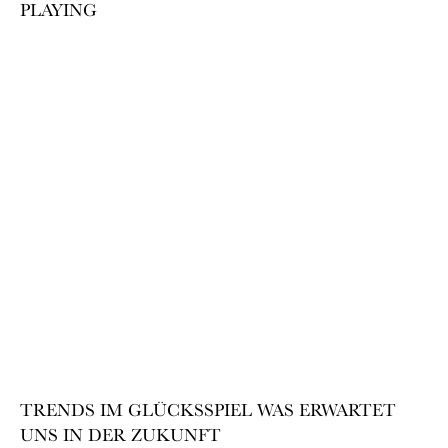
PLAYING
TRENDS IM GLÜCKSSPIEL WAS ERWARTET
UNS IN DER ZUKUNFT