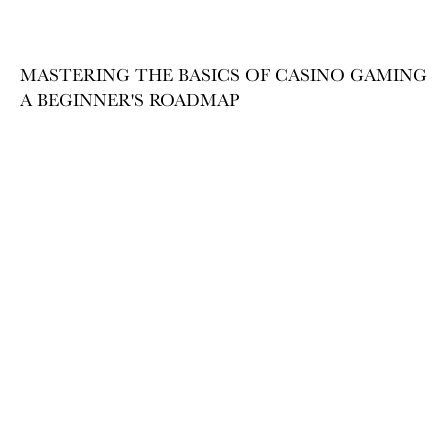
MASTERING THE BASICS OF CASINO GAMING
A BEGINNER'S ROADMAP