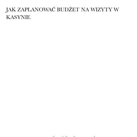
JAK ZAPLANOWAĆ BUDŻET NA WIZYTY W
KASYNIE