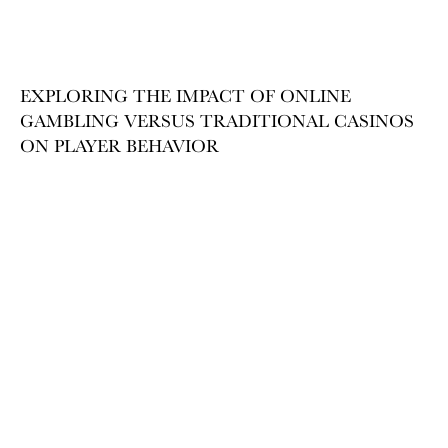
EXPLORING THE IMPACT OF ONLINE
GAMBLING VERSUS TRADITIONAL CASINOS
ON PLAYER BEHAVIOR