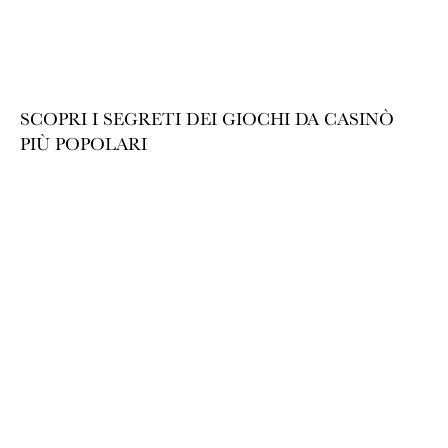
SCOPRI I SEGRETI DEI GIOCHI DA CASINÒ
PIÙ POPOLARI